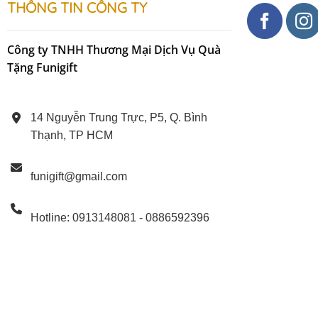
THÔNG TIN CÔNG TY
Sale
Sale
Bộ Tranh Gỗ Tô Màu “Alog” – Sáng Tạo
Ống cắm
Công ty TNHH Thương Mại Dịch Vụ Quà
Cùng Gia Đình
Tặng Funigift
Original
Current
175.000
₫
159.000
₫
37
price
price
was:
is:
175.000 ₫.
159.000 ₫.
14 Nguyễn Trung Trực, P5, Q. Bình
Thạnh, TP HCM
funigift@gmail.com
Hotline: 0913148081 - 0886592396