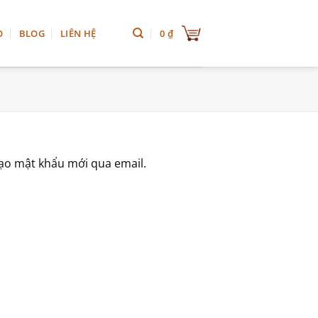
0
₫
O
BLOG
LIÊN HỆ
tạo mật khẩu mới qua email.