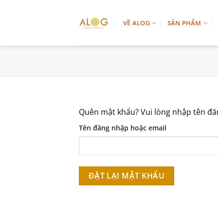
Chuyển
đến
VỀ ALOG
SẢN PHẨM
nội
dung
Quên mật khẩu? Vui lòng nhập tên đăn
Tên đăng nhập hoặc email
ĐẶT LẠI MẬT KHẨU