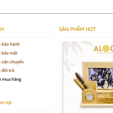
CH
SẢN
PHẨM
HOT
h bảo hành
h bảo mật
h vận chuyển
 đổi trả
n mua hàng
m tại: