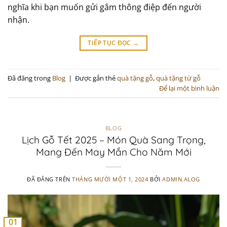
nghĩa khi bạn muốn gửi gắm thông điệp đến người
nhận.
TIẾP TỤC ĐỌC
→
Đã đăng trong
Blog
|
Được gắn thẻ
quà tặng gỗ
,
quà tặng từ gỗ
Để lại một bình luận
BLOG
Lịch Gỗ Tết 2025 – Món Quà Sang Trọng,
Mang Đến May Mắn Cho Năm Mới
ĐÃ ĐĂNG TRÊN
THÁNG MƯỜI MỘT 1, 2024
BỞI
ADMIN.ALOG
01