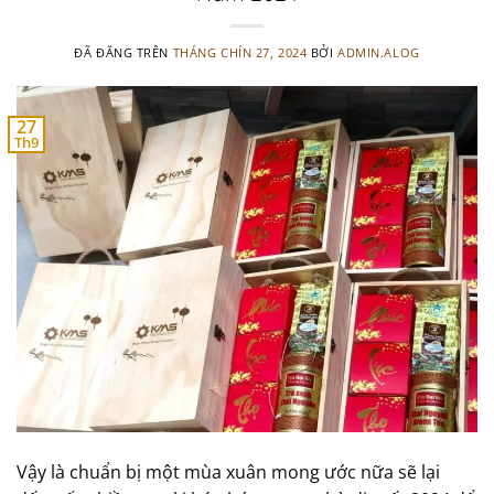
ĐÃ ĐĂNG TRÊN
THÁNG CHÍN 27, 2024
BỞI
ADMIN.ALOG
27
Th9
Vậy là chuẩn bị một mùa xuân mong ước nữa sẽ lại