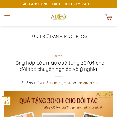
Chuyển
ADD ANYTHING HERE OR JUST REMOVE IT...
đến
nội
dung
LƯU TRỮ DANH MỤC:
BLOG
BLOG
Tổng hợp các mẫu quà tặng 30/04 cho
đối tác chuyên nghiệp và ý nghĩa
ĐÃ ĐĂNG TRÊN
THÁNG BA 18, 2026
BỞI
ADMIN.ALOG
18
Th3