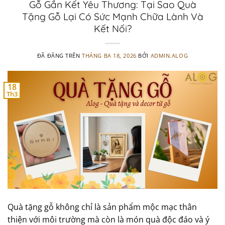
Gỗ Gắn Kết Yêu Thương: Tại Sao Quà
Tặng Gỗ Lại Có Sức Mạnh Chữa Lành Và
Kết Nối?
ĐÃ ĐĂNG TRÊN
THÁNG BA 18, 2026
BỞI
ADMIN.ALOG
18
Th3
Quà tặng gỗ không chỉ là sản phẩm mộc mạc thân
thiện với môi trường mà còn là món quà độc đáo và ý