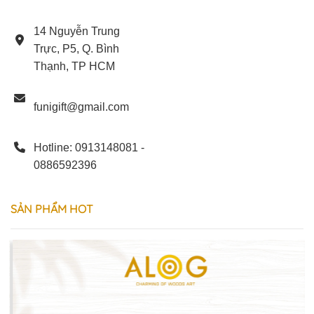
14 Nguyễn Trung
Trực, P5, Q. Bình
Thạnh, TP HCM
funigift@gmail.com
Hotline: 0913148081 -
0886592396
SẢN
PHẨM
HOT