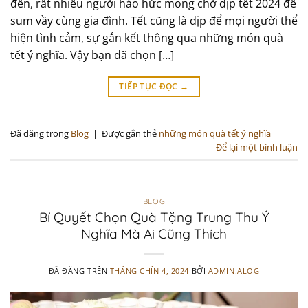
đến, rất nhiều người háo hức mong chờ dịp tết 2024 để
sum vầy cùng gia đình. Tết cũng là dịp để mọi người thể
hiện tình cảm, sự gắn kết thông qua những món quà
tết ý nghĩa. Vậy bạn đã chọn […]
TIẾP TỤC ĐỌC
→
Đã đăng trong
Blog
|
Được gắn thẻ
những món quà tết ý nghĩa
Để lại một bình luận
BLOG
Bí Quyết Chọn Quà Tặng Trung Thu Ý
Nghĩa Mà Ai Cũng Thích
ĐÃ ĐĂNG TRÊN
THÁNG CHÍN 4, 2024
BỞI
ADMIN.ALOG