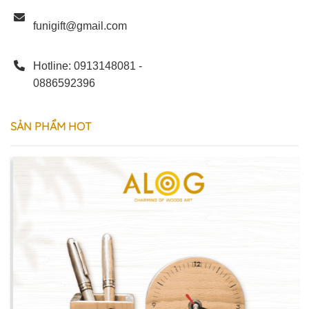
funigift@gmail.com
Hotline: 0913148081 -
0886592396
SẢN
PHẨM
HOT