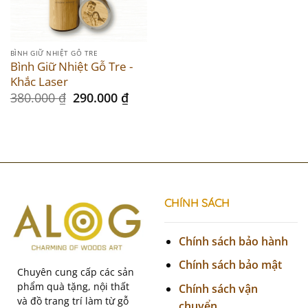
Sale
BÌNH GIỮ NHIỆT GỖ TRE
Bình Giữ Nhiệt Gỗ Tre -
Khắc Laser
Original
Current
380.000
₫
290.000
₫
price
price
was:
is:
380.000 ₫.
290.000 ₫.
CHÍNH SÁCH
Chính sách bảo hành
Chính sách bảo mật
Chuyên cung cấp các sản
phẩm quà tặng, nội thất
Chính sách vận
và đồ trang trí làm từ gỗ
chuyển