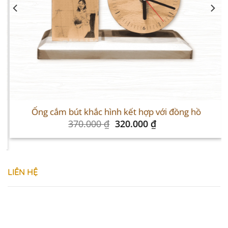
Sale
S
Ống cắm bút khắc hình kết hợp với đồng hồ
Original
Current
370.000
₫
320.000
₫
price
price
was:
is:
370.000 ₫.
320.000 ₫.
LIÊN HỆ