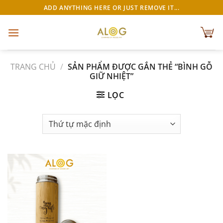
Chuyển
ADD ANYTHING HERE OR JUST REMOVE IT...
đến
nội
dung
TRANG CHỦ
/
SẢN PHẨM ĐƯỢC GẮN THẺ “BÌNH GỖ
GIỮ NHIỆT”
LỌC