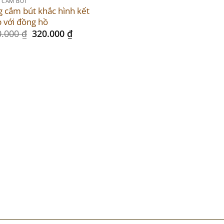
e
 CẮM BÚT
 cắm bút khắc hình kết
 với đồng hồ
Original
Current
0.000
₫
320.000
₫
price
price
was:
is:
370.000 ₫.
320.000 ₫.