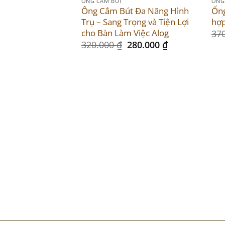
Sale
Sal
ỐNG CẮM BÚT
ỐNG
Ông Cắm Bút Đa Năng Hình
Ống
Trụ – Sang Trọng và Tiện Lợi
hợp
cho Bàn Làm Việc Alog
37
Original
Current
320.000
₫
280.000
₫
price
price
was:
is:
320.000 ₫.
280.000 ₫.