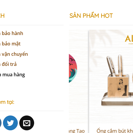
CH
SẢN
PHẨM
HOT
h bảo hành
h bảo mật
h vận chuyển
 đổi trả
n mua hàng
m tại:
Sale
Gỗ Tô Màu “Alog” – Sáng Tạo
Ống cắm bút khắc hình k