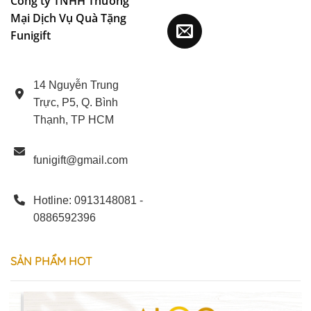
Công ty TNHH Thương
Mại Dịch Vụ Quà Tặng
Funigift
14 Nguyễn Trung
Trực, P5, Q. Bình
Thạnh, TP HCM
funigift@gmail.com
Hotline: 0913148081 -
0886592396
SẢN
PHẨM
HOT