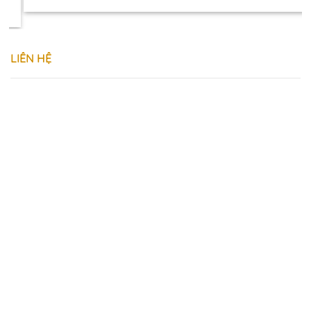
price
price
was:
is:
370.000 ₫.
320.000 ₫.
LIÊN HỆ