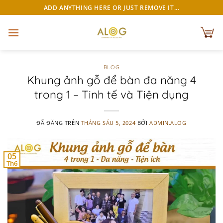
Chuyển
ADD ANYTHING HERE OR JUST REMOVE IT...
đến
nội
dung
BLOG
Khung ảnh gỗ để bàn đa năng 4
trong 1 – Tinh tế và Tiện dụng
ĐÃ ĐĂNG TRÊN
THÁNG SÁU 5, 2024
BỞI
ADMIN.ALOG
05
Th6