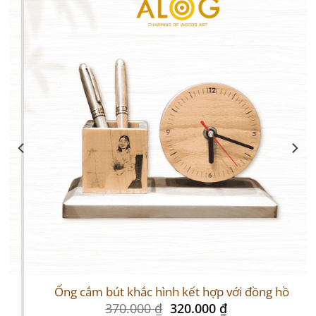
Ống cắm bút khắc hình kết hợp với đồng hồ
Original
Current
370.000
₫
320.000
₫