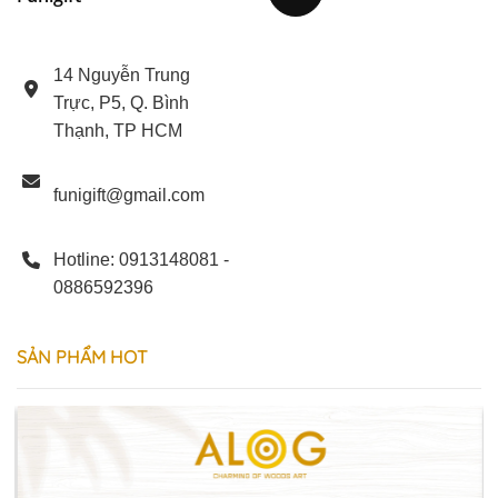
14 Nguyễn Trung
Trực, P5, Q. Bình
Thạnh, TP HCM
funigift@gmail.com
Hotline: 0913148081 -
0886592396
SẢN
PHẨM
HOT