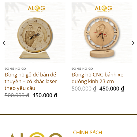
ĐỒNG HỒ GỖ
ĐỒNG HỒ GỖ
Đồng hồ gỗ để bàn đế
Đồng hồ CNC bánh xe
thuyền – có khắc laser
đường kính 23 cm
theo yêu cầu
Original
Curr
500.000
₫
450.000
₫
price
price
rent
Original
Current
500.000
₫
450.000
₫
was:
is:
ce
price
price
500.000 ₫.
450.
was:
is:
.000 ₫.
500.000 ₫.
450.000 ₫.
CHÍNH SÁCH