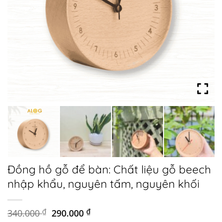
Đồng hồ gỗ để bàn: Chất liệu gỗ beech
nhập khẩu, nguyên tấm, nguyên khối
Original
Current
340.000
₫
290.000
₫
price
price