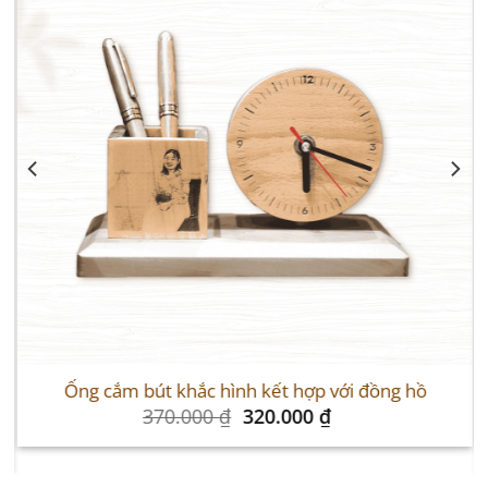
Ống cắm bút khắc hình kết hợp với đồng hồ
Original
Current
370.000
₫
320.000
₫
price
price
was:
is:
370.000 ₫.
320.000 ₫.