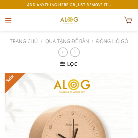
Chuyển
ADD ANYTHING HERE OR JUST REMOVE IT...
đến
nội
dung
TRANG CHỦ
/
QUÀ TẶNG ĐỂ BÀN
/
ĐỒNG HỒ GỖ
LỌC
Sale