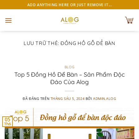
Chuyển
ADD ANYTHING HERE OR JUST REMOVE IT...
đến
nội
dung
LƯU TRỮ THẺ:
ĐỒNG HỒ GỖ ĐỂ BÀN
BLOG
Top 5 Đồng Hồ Để Bàn – Sản Phẩm Độc
Đáo Của Alog
ĐÃ ĐĂNG TRÊN
THÁNG SÁU 5, 2024
BỞI
ADMIN.ALOG
05
Th6