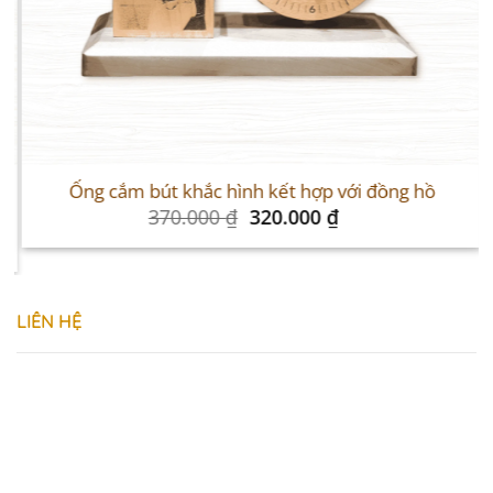
Sale
S
Ống cắm bút khắc hình kết hợp với đồng hồ
Original
Current
370.000
₫
320.000
₫
price
price
was:
is:
370.000 ₫.
320.000 ₫.
LIÊN HỆ