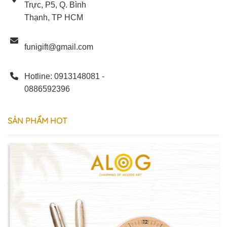
Trực, P5, Q. Bình
Thạnh, TP HCM
funigift@gmail.com
Hotline: 0913148081 -
0886592396
SẢN
PHẨM
HOT