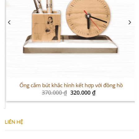
Sale
S
Ống cắm bút khắc hình kết hợp với đồng hồ
Original
Current
370.000
₫
320.000
₫
price
price
was:
is:
370.000 ₫.
320.000 ₫.
LIÊN HỆ