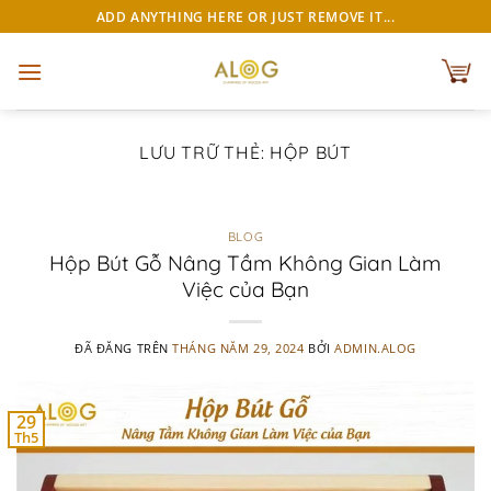
Chuyển
ADD ANYTHING HERE OR JUST REMOVE IT...
đến
nội
dung
LƯU TRỮ THẺ:
HỘP BÚT
BLOG
Hộp Bút Gỗ Nâng Tầm Không Gian Làm
Việc của Bạn
ĐÃ ĐĂNG TRÊN
THÁNG NĂM 29, 2024
BỞI
ADMIN.ALOG
29
Th5