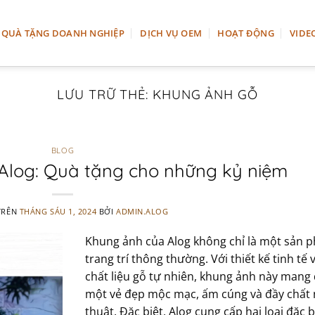
QUÀ TẶNG DOANH NGHIỆP
DỊCH VỤ OEM
HOẠT ĐỘNG
VIDE
LƯU TRỮ THẺ:
KHUNG ẢNH GỖ
BLOG
Alog: Quà tặng cho những kỷ niệm
TRÊN
THÁNG SÁU 1, 2024
BỞI
ADMIN.ALOG
Khung ảnh của Alog không chỉ là một sản 
trang trí thông thường. Với thiết kế tinh tế 
chất liệu gỗ tự nhiên, khung ảnh này mang
một vẻ đẹp mộc mạc, ấm cúng và đầy chất
thuật. Đặc biệt, Alog cung cấp hai loại đặc b