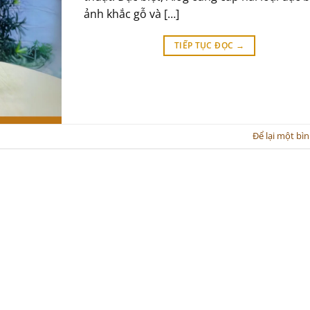
ảnh khắc gỗ và […]
TIẾP TỤC ĐỌC
→
Để lại một bì