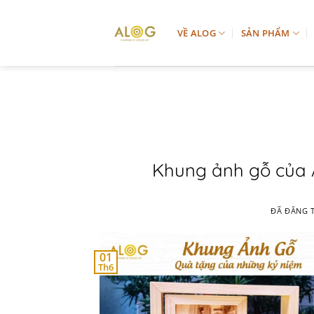
Chuyển
đến
VỀ ALOG
SẢN PHẨM
nội
dung
Khung ảnh gỗ của 
ĐÃ ĐĂNG 
01
Th6