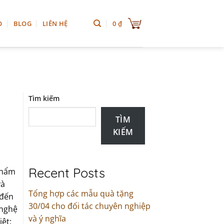
0
₫
O
BLOG
LIÊN HỆ
Tìm kiếm
TÌM
KIẾM
Recent Posts
phẩm
và
Tổng hợp các mẫu quà tặng
 đến
30/04 cho đối tác chuyên nghiệp
 nghệ
và ý nghĩa
iệt: