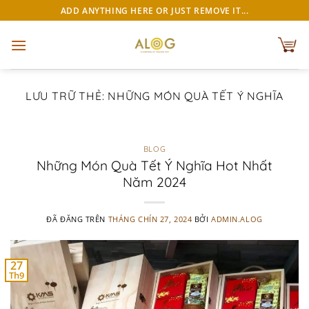
Chuyển
ADD ANYTHING HERE OR JUST REMOVE IT...
đến
nội
dung
LƯU TRỮ THẺ:
NHỮNG MÓN QUÀ TẾT Ý NGHĨA
BLOG
Những Món Quà Tết Ý Nghĩa Hot Nhất
Năm 2024
ĐÃ ĐĂNG TRÊN
THÁNG CHÍN 27, 2024
BỞI
ADMIN.ALOG
27
Th9