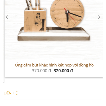
Sale
S
Ống cắm bút khắc hình kết hợp với đồng hồ
Original
Current
370.000
₫
320.000
₫
price
price
was:
is:
370.000 ₫.
320.000 ₫.
LIÊN HỆ