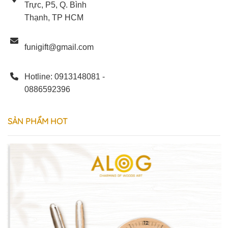
Trực, P5, Q. Bình
Thạnh, TP HCM
funigift@gmail.com
Hotline: 0913148081 -
0886592396
SẢN
PHẨM
HOT