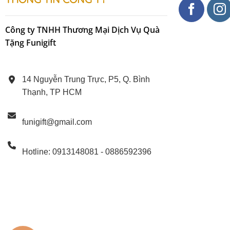
Sale
Bộ Tranh 
Công ty TNHH Thương Mại Dịch Vụ Quà
Tặng Funigift
17
14 Nguyễn Trung Trực, P5, Q. Bình
Thạnh, TP HCM
funigift@gmail.com
Hotline: 0913148081 - 0886592396