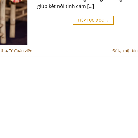
giúp kết nối tình cảm […]
TIẾP TỤC ĐỌC
→
 thu
,
Tế đoàn viên
Để lại một bì