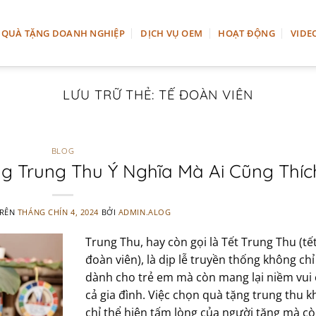
QUÀ TẶNG DOANH NGHIỆP
DỊCH VỤ OEM
HOẠT ĐỘNG
VIDE
LƯU TRỮ THẺ:
TẾ ĐOÀN VIÊN
BLOG
g Trung Thu Ý Nghĩa Mà Ai Cũng Thíc
TRÊN
THÁNG CHÍN 4, 2024
BỞI
ADMIN.ALOG
Trung Thu, hay còn gọi là Tết Trung Thu (tế
đoàn viên), là dịp lễ truyền thống không chỉ
dành cho trẻ em mà còn mang lại niềm vui
cả gia đình. Việc chọn quà tặng trung thu 
chỉ thể hiện tấm lòng của người tặng mà c