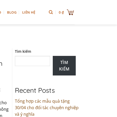
0
₫
O
BLOG
LIÊN HỆ
Tìm kiếm
h
TÌM
KIẾM
Recent Posts
t
Tổng hợp các mẫu quà tặng
 cho
30/04 cho đối tác chuyên nghiệp
không
và ý nghĩa
òn