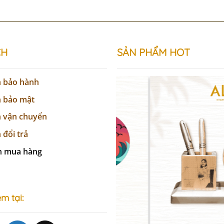
CH
SẢN
PHẨM
HOT
h bảo hành
h bảo mật
h vận chuyển
 đổi trả
n mua hàng
m tại: