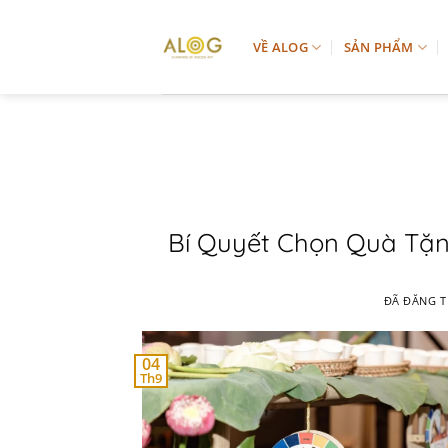
Chuyển
đến
VỀ ALOG
SẢN PHẨM
nội
dung
Bí Quyết Chọn Quà Tặn
ĐÃ ĐĂNG 
04
Th9