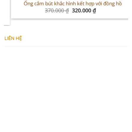
Ống cắm bút khắc hình kết hợp với đồng hồ
Original
Current
370.000
₫
320.000
₫
price
price
was:
is:
370.000 ₫.
320.000 ₫.
LIÊN HỆ