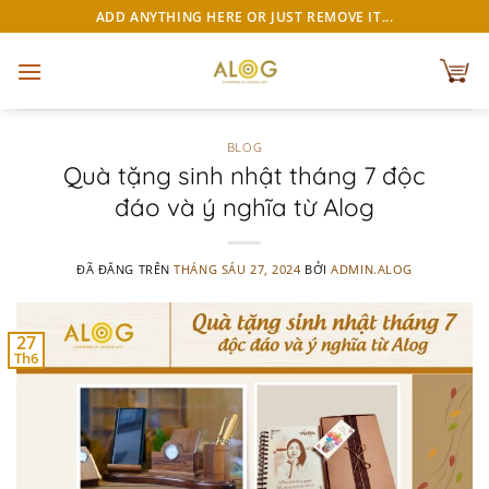
Chuyển
ADD ANYTHING HERE OR JUST REMOVE IT...
đến
nội
dung
BLOG
Quà tặng sinh nhật tháng 7 độc
đáo và ý nghĩa từ Alog
ĐÃ ĐĂNG TRÊN
THÁNG SÁU 27, 2024
BỞI
ADMIN.ALOG
27
Th6