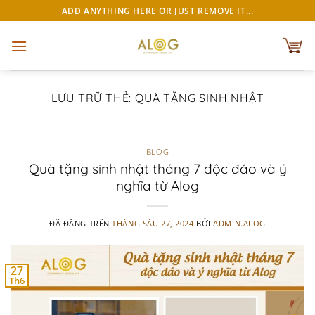
Chuyển
ADD ANYTHING HERE OR JUST REMOVE IT...
đến
nội
dung
LƯU TRỮ THẺ:
QUÀ TẶNG SINH NHẬT
BLOG
Quà tặng sinh nhật tháng 7 độc đáo và ý
nghĩa từ Alog
ĐÃ ĐĂNG TRÊN
THÁNG SÁU 27, 2024
BỞI
ADMIN.ALOG
27
Th6