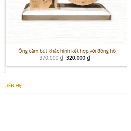
Sale
S
Ống cắm bút khắc hình kết hợp với đồng hồ
Original
Current
370.000
₫
320.000
₫
price
price
was:
is:
370.000 ₫.
320.000 ₫.
LIÊN HỆ